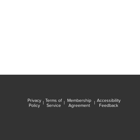
Privacy
Terms of
Membership
Accessibility
|
|
|
Policy
Service
Agreement
Feedback