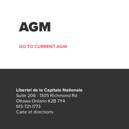
AGM
GO TO CURRENT AGM
Libertel de la Capitale Nationale
Suite 206 - 1305 Richmond Rd
Ottawa Ontario K2B 7Y4
613-721-1773
Carte et directions