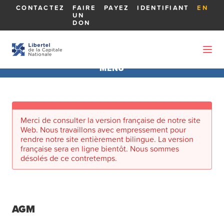
CONTACTEZ
FAIRE
PAYEZ
IDENTIFIANT
EN
UN
DON
MENU
AGA 2026
Merci de consulter la version française de notre site
À PROPOS DE L'AGA
Web. Nous travaillons avec empressement pour
rendre notre site entièrement bilingue. La version
française sera en ligne bientôt. Nous sommes
RAPPORTS
désolés de ce contretemps.
MEMBRES DU CONSEIL D'ADMINISTRATION
AGM
LES CANDIDATS