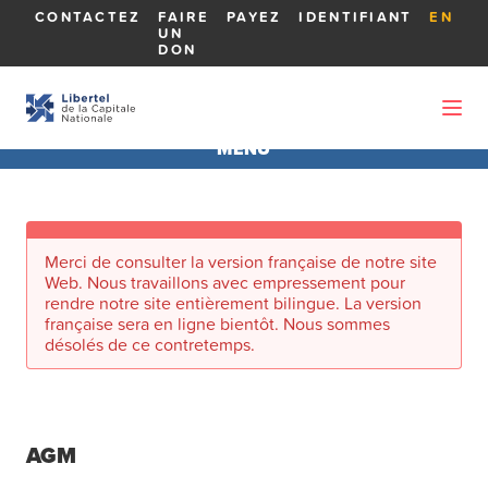
CONTACTEZ
FAIRE
PAYEZ
IDENTIFIANT
EN
UN
DON
MENU
AGA 2026
Merci de consulter la version française de notre site
À PROPOS DE L'AGA
Web. Nous travaillons avec empressement pour
rendre notre site entièrement bilingue. La version
française sera en ligne bientôt. Nous sommes
RAPPORTS
désolés de ce contretemps.
MEMBRES DU CONSEIL D'ADMINISTRATION
AGM
LES CANDIDATS