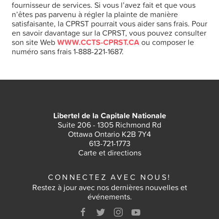
fournisseur de services. Si vous l’avez fait et que vous
n’êtes pas parvenu à régler la plainte de manière
satisfaisante, la CPRST pourrait vous aider sans frais. Pour
en savoir davantage sur la CPRST, vous pouvez consulter
son site Web
WWW.CCTS-CPRST.CA
ou composer le
numéro sans frais 1-888-221-1687.
Libertel de la Capitale Nationale
Suite 206 - 1305 Richmond Rd
Ottawa Ontario K2B 7Y4
613-721-1773
Carte et directions
CONNECTEZ AVEC NOUS!
Restez à jour avec nos dernières nouvelles et
événements.