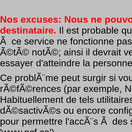
Nos excuses: Nous ne pouvo
destinataire.
Il est probable q
Ã ce service ne fonctionne pas
Ã©tÃ© notÃ©; ainsi il devrait v
essayer d'atteindre la personn
Ce problÃ¨me peut surgir si vou
rÃ©fÃ©rences (par exemple, Nor
Habituellement de tels utilitai
dÃ©sactivÃ©s ou encore confi
pour permettre l'accÃ¨s Ã des s